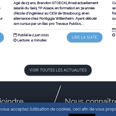
Agé de 23 ans, Brandon STOECKLIN est actuellement
Co
e
salarié du Geiq TP Alsace, en formation en 3e année
se
d’école d’ingénieur au CESI de Strasbourg, et en
fr
ur
alternance chez Pontiggia Wittenheim. Ayant débuté
su
son cursus par un Bac pro Travaux Publics,...
Publié le 2 juin 2021
LIRE LA SUITE
Lecture: 4 minutes
VOIR TOUTES LES ACTUALITÉS
joindre
Nous connaîtr
 vous acceptez l’utilisation de cookies, ceci afin de vous pr
pace Européen de