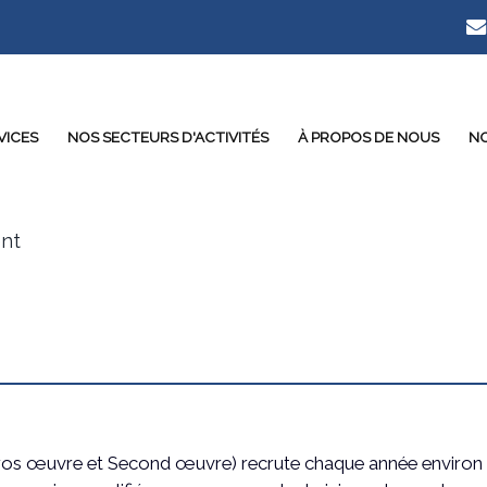
VICES
NOS SECTEURS D'ACTIVITÉS
À PROPOS DE NOUS
NO
nt
(Gros œuvre et Second œuvre) recrute chaque année environ