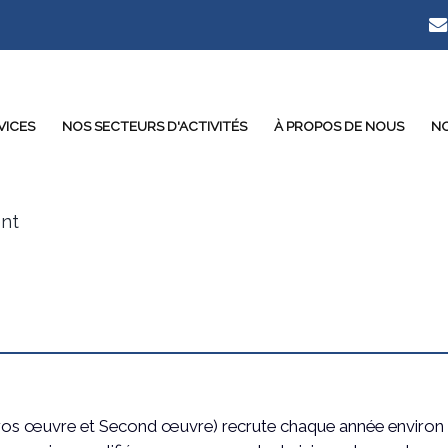
VICES
NOS SECTEURS D'ACTIVITÉS
À PROPOS DE NOUS
NO
nt
(Gros œuvre et Second œuvre) recrute chaque année environ