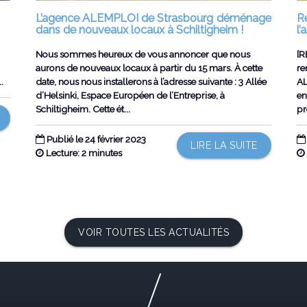
L’agence ALEMPLOI de Strasbourg déménage
R
dans de nouveaux locaux à Schiltigheim !
l
Nous sommes heureux de vous annoncer que nous
[R
aurons de nouveaux locaux à partir du 15 mars. À cette
re
.
date, nous nous installerons à l’adresse suivante : 3 Allée
AL
d’Helsinki, Espace Européen de l’Entreprise, à
en
Schiltigheim. Cette ét...
pr
Publié le 24 février 2023
LIRE LA SUITE
Lecture: 2 minutes
VOIR TOUTES LES ACTUALITÉS