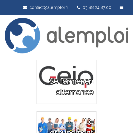
contact@alemploi.fr
03.88.24.87.00
Se former en
alternance
Le
groupement