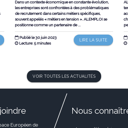
Dans un contexte économique en constante évolution,
AL
les entreprises sont confrontées à des problématiques
te
s
de recrutement dans certains métiers spécifiques,
ac
souvent appelés « métiers en tension ». ALEMPLOI se
ch
positionne comme un partenaire de ...
pe
Publié le 30 juin 2023
LIRE LA SUITE
Lecture: 5 minutes
VOIR TOUTES LES ACTUALITÉS
joindre
Nous connaîtr
pace Européen de