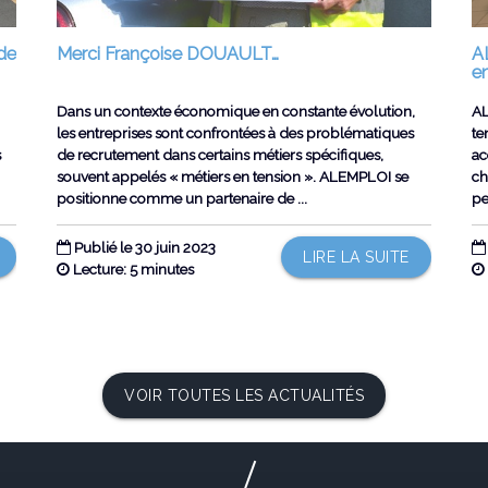
de
Merci Françoise DOUAULT…
A
en
Dans un contexte économique en constante évolution,
AL
les entreprises sont confrontées à des problématiques
te
s
de recrutement dans certains métiers spécifiques,
ac
souvent appelés « métiers en tension ». ALEMPLOI se
ch
positionne comme un partenaire de ...
pe
Publié le 30 juin 2023
LIRE LA SUITE
Lecture: 5 minutes
VOIR TOUTES LES ACTUALITÉS