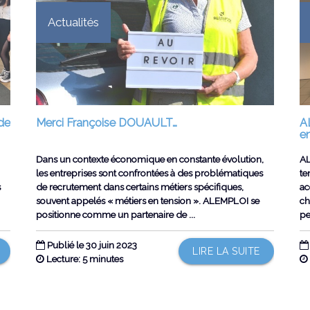
Actualités
de
Merci Françoise DOUAULT…
A
en
Dans un contexte économique en constante évolution,
AL
les entreprises sont confrontées à des problématiques
te
s
de recrutement dans certains métiers spécifiques,
ac
souvent appelés « métiers en tension ». ALEMPLOI se
ch
positionne comme un partenaire de ...
pe
Publié le 30 juin 2023
LIRE LA SUITE
Lecture: 5 minutes