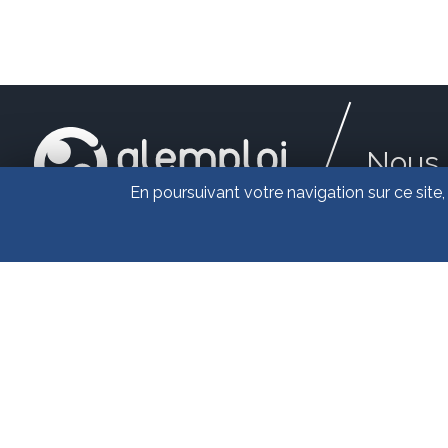
Nous 
En poursuivant votre navigation sur ce site,
Es
l'E
3, 
67
03.
con
2026 - TOUS DROITS RÉ