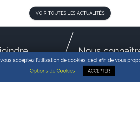
VOIR TOUTES LES ACTUALITÉS
joindre
Nous connaîtr
 vous acceptez l’utilisation de cookies, ceci afin de vous pr
pace Européen de
Options de Cookies
A propos d'Alemploi
ACCEPTER
ntreprise
Nos services
allée d'Helsinki
300 SCHILTIGHEIM
Nos offres d'emploi
Candidature spontanée
88.24.87.00
tact@alemploi.fr
|
|
|
SERVÉS À ALEMPLOI
MENTIONS LÉGALES
PLAN DU SITE
RÉALI