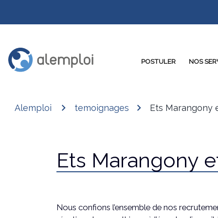
POSTULER
NOS SER
Alemploi
temoignages
Ets Marangony et
Ets Marangony et 
Nous confions l’ensemble de nos recrutement