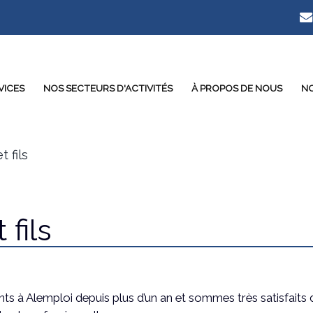
VICES
NOS SECTEURS D'ACTIVITÉS
À PROPOS DE NOUS
NO
 fils
fils
s à Alemploi depuis plus d’un an et sommes très satisfaits 