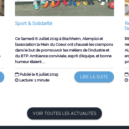
Sport & Solidarité
R
l
Ce Samedi 6 Juillet 2019 à Bischheim, Alemploi et
[R
l’association la Main du Coeur ont chaussé les crampons
re
dans le but de promouvoir les métiers de l’Industrie et
AL
s
du BTP. Ambiance conviviale, esprit d’équipe, et bonne
en
humeur étaient ...
pr
Publié le 8 juillet 2019
LIRE LA SUITE
Lecture: 1 minute
VOIR TOUTES LES ACTUALITÉS